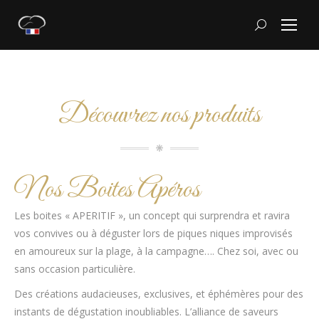
Recherche
:
Découvrez nos produits
Nos Boites Apéros
Les boites « APERITIF », un concept qui surprendra et ravira
vos convives ou à déguster lors de piques niques improvisés
en amoureux sur la plage, à la campagne…. Chez soi, avec ou
sans occasion particulière.
Des créations audacieuses, exclusives, et éphémères pour des
instants de dégustation inoubliables. L’alliance de saveurs